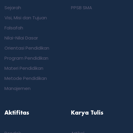
Sejarah
PPSB SMA
Visi, Misi dan Tujuan
Falsafah
Nilai-Nilai Dasar
Orientasi Pendidikan
Program Pendidikan
Materi Pendidikan
Metode Pendidikan
Manajemen
Aktifitas
Karya Tulis