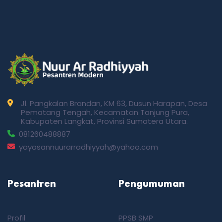
Jl. Pangkalan Brandan, KM 63, Dusun Harapan, Desa
Pematang Tengah, Kecamatan Tanjung Pura,
Kabupaten Langkat, Provinsi Sumatera Utara.
081260488887
yayasannuurarradhiyyah@yahoo.com
Pesantren
Pengumuman
Profil
PPSB SMP