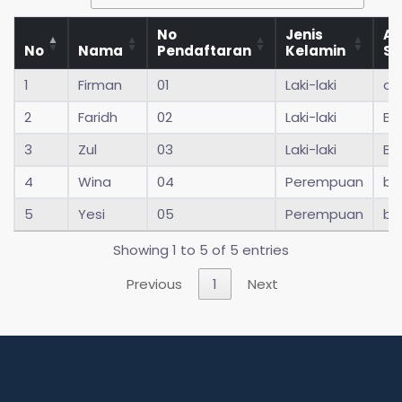
No
Jenis
As
No
Nama
Pendaftaran
Kelamin
Se
1
Firman
01
Laki-laki
ci
2
Faridh
02
Laki-laki
Bo
3
Zul
03
Laki-laki
Bo
4
Wina
04
Perempuan
bo
5
Yesi
05
Perempuan
bo
Showing 1 to 5 of 5 entries
Previous
1
Next