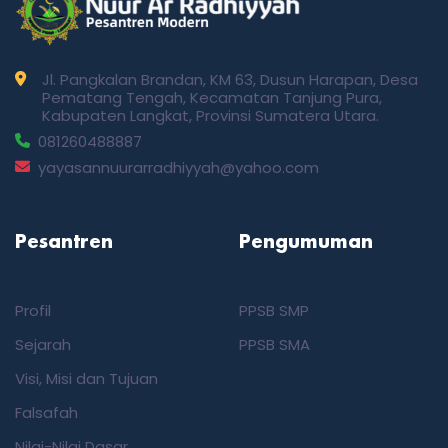
Jl. Pangkalan Brandan, KM 63, Dusun Harapan, Desa
Pematang Tengah, Kecamatan Tanjung Pura,
Kabupaten Langkat, Provinsi Sumatera Utara.
081260488887
yayasannuurarradhiyyah@yahoo.com
Pesantren
Pengumuman
Profil
PPSB SMP
Sejarah
PPSB SMA
Visi, Misi dan Tujuan
Falsafah
Nilai-Nilai Dasar